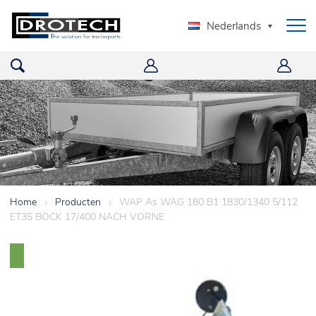
Nederlands
Home
>
Producten
>
WAP As WAG 180 B1 1830/1340 5/112
ET35 BOCK 17/400 NACH VORNE