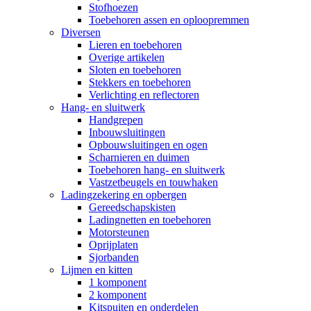
Stofhoezen
Toebehoren assen en oploopremmen
Diversen
Lieren en toebehoren
Overige artikelen
Sloten en toebehoren
Stekkers en toebehoren
Verlichting en reflectoren
Hang- en sluitwerk
Handgrepen
Inbouwsluitingen
Opbouwsluitingen en ogen
Scharnieren en duimen
Toebehoren hang- en sluitwerk
Vastzetbeugels en touwhaken
Ladingzekering en opbergen
Gereedschapskisten
Ladingnetten en toebehoren
Motorsteunen
Oprijplaten
Sjorbanden
Lijmen en kitten
1 komponent
2 komponent
Kitspuiten en onderdelen