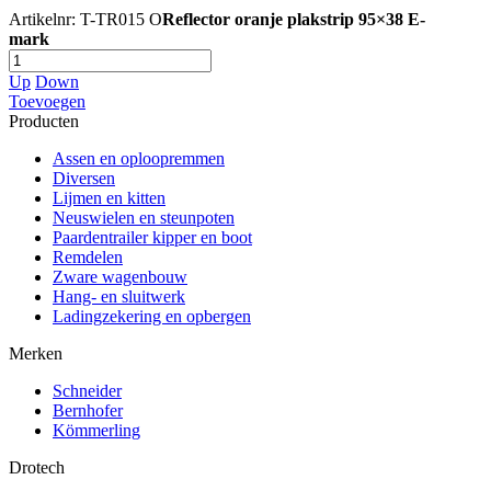
Artikelnr: T-TR015 O
Reflector oranje plakstrip 95×38 E-
mark
Up
Down
Toevoegen
Producten
Assen en oploopremmen
Diversen
Lijmen en kitten
Neuswielen en steunpoten
Paardentrailer kipper en boot
Remdelen
Zware wagenbouw
Hang- en sluitwerk
Ladingzekering en opbergen
Merken
Schneider
Bernhofer
Kömmerling
Drotech