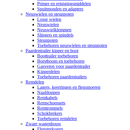
Primer en reinigingsmiddelen
Spuitmonden en adapters
Neuswielen en steunpoten
Losse wielen
Neuswielen
Neuswielklemmen
Slingers en spindels
Steunpoten
Toebehoren neuswielen en steunpoten
Paardentrailer kipper en boot
Boottrailer toebehoren
Borstboom en toebehoren
Gasveren voor paardentrailer
Kipperdelen
Toebehoren paardentrailers
Remdelen
Lagers, keerringen en flensmoeren
Naafdoppen
Remkabels
Remschoensets
Remtrommels
Schokbrekers
Toebehoren remdelen
Zware wagenbouw
Flenstrekogen