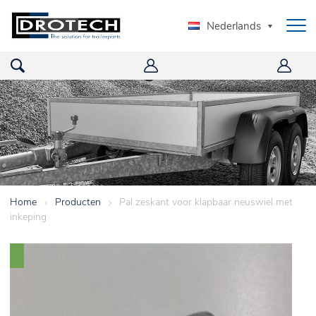
Nederlands
Home
>
Producten
>
Pal zeskant voor klapbaar neuswiel met
inkeping