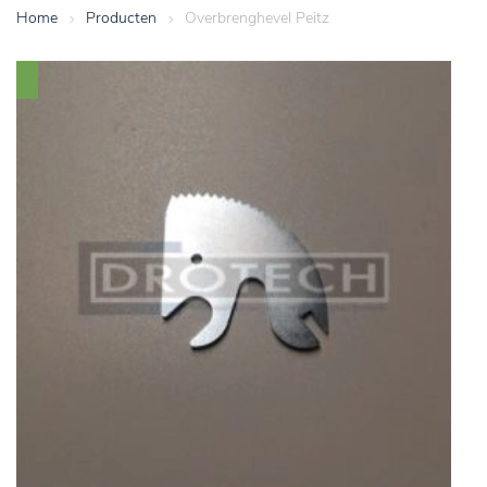
Home
>
Producten
>
Overbrenghevel Peitz