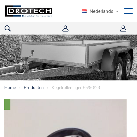
Nederlands
Home
>
Producten
>
Kegelrollenlager 55/90/23