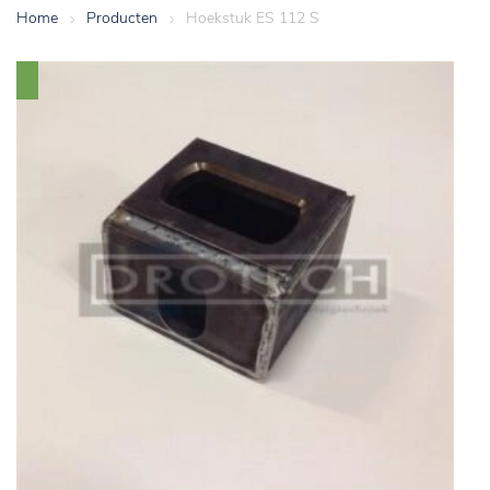
Home
>
Producten
>
Hoekstuk ES 112 S