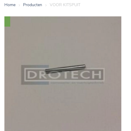
Home
>
Producten
>
VOOR KITSPUIT