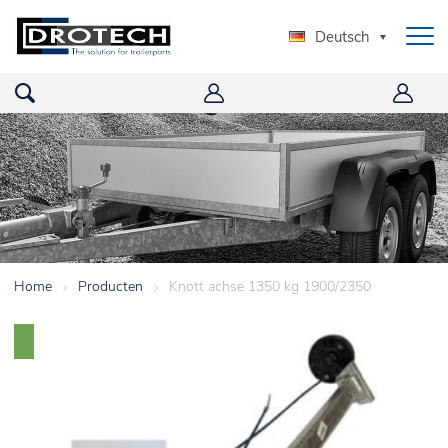
Deutsch
Home
>
Producten
>
Knott achse 1350 kg 1900/2350