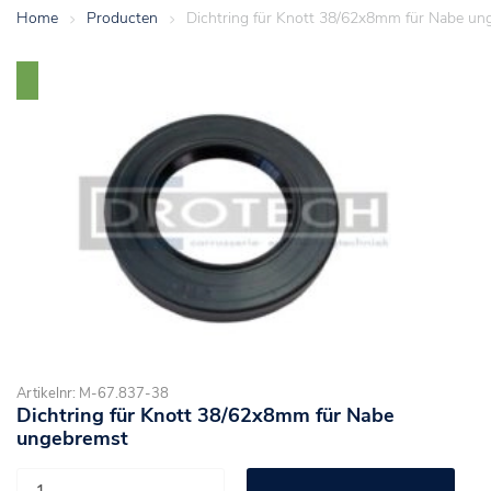
Home
>
Producten
>
Dichtring für Knott 38/62x8mm für Nabe un
Artikelnr: M-67.837-38
Dichtring für Knott 38/62x8mm für Nabe
ungebremst