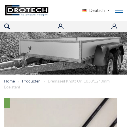
Deutsch
Home
>
Producten
>
Bremsseil Knott Ori 1030/1240mm
Edelstahl