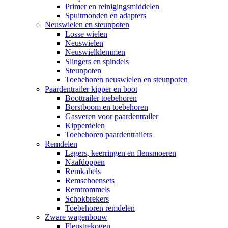
Primer en reinigingsmiddelen
Spuitmonden en adapters
Neuswielen en steunpoten
Losse wielen
Neuswielen
Neuswielklemmen
Slingers en spindels
Steunpoten
Toebehoren neuswielen en steunpoten
Paardentrailer kipper en boot
Boottrailer toebehoren
Borstboom en toebehoren
Gasveren voor paardentrailer
Kipperdelen
Toebehoren paardentrailers
Remdelen
Lagers, keerringen en flensmoeren
Naafdoppen
Remkabels
Remschoensets
Remtrommels
Schokbrekers
Toebehoren remdelen
Zware wagenbouw
Flenstrekogen