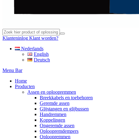
Klanteninlog
Klant worden?
Nederlands
English
Deutsch
Menu Bar
Home
Producten
Assen en oploopremmen
Breekkabels en toebehoren
Geremde assen
Glijstangen en glijbussen
Handremmen
Koppelingen
Ongeremde assen
Oploopremdempers
Oploopremmen