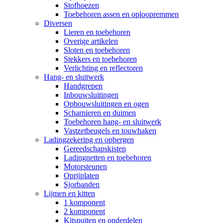
Stofhoezen
Toebehoren assen en oploopremmen
Diversen
Lieren en toebehoren
Overige artikelen
Sloten en toebehoren
Stekkers en toebehoren
Verlichting en reflectoren
Hang- en sluitwerk
Handgrepen
Inbouwsluitingen
Opbouwsluitingen en ogen
Scharnieren en duimen
Toebehoren hang- en sluitwerk
Vastzetbeugels en touwhaken
Ladingzekering en opbergen
Gereedschapskisten
Ladingnetten en toebehoren
Motorsteunen
Oprijplaten
Sjorbanden
Lijmen en kitten
1 komponent
2 komponent
Kitspuiten en onderdelen