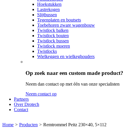
Hoekstukken
Lastrekogen
Slijtbussen
Tegenplaten en boutsets
Toebehoren zware wagenbouw
Twistlock balken
Twistlock bouten
Twistlock bussen
Twistlock moeren
Twistlocks
Wielkeggen en wielkeghouders
Op zoek naar een custom made product?
Neem dan contact op met één van onze specialisten
Neem contact op
Partners
Over Drotech
Contact
Home
>
Producten
>
Remtrommel Peitz 230×40, 5×112