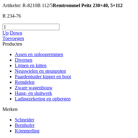
Artikelnr: R-8210B 112/5
Remtrommel Peitz 230×40, 5×112
R 234-76
Up
Down
Toevoegen
Producten
Assen en oploopremmen
Diversen
Lijmen en kitten
Neuswielen en steunpoten
Paardentrailer kipper en boot
Remdelen
Zware wagenbouw
Hang- en sluitwerk
Ladingzekering en opbergen
Merken
Schneider
Bernhofer
Kömmerling