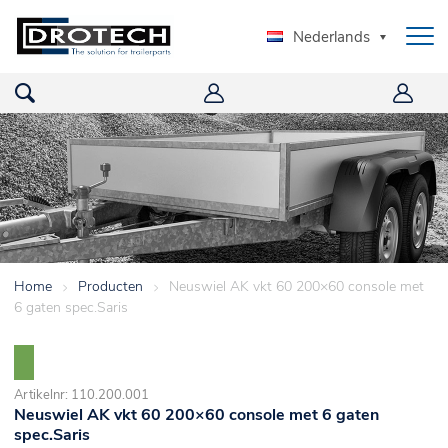
Nederlands
Home
>
Producten
>
Neuswiel AK vkt 60 200×60 console met
6 gaten spec.Saris
Artikelnr: 110.200.001
Neuswiel AK vkt 60 200×60 console met 6 gaten
spec.Saris