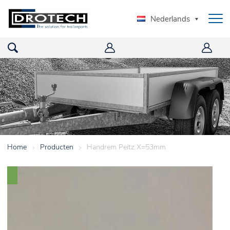
Nederlands
Home
>
Producten
>
Handrem Peitz X=53mm