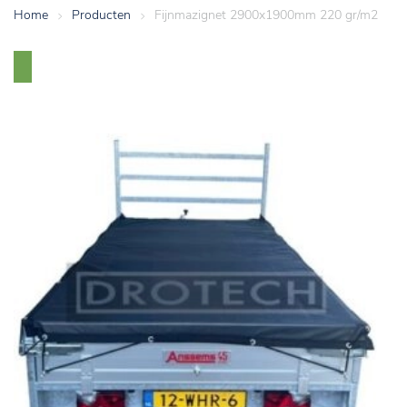
Home
>
Producten
>
Fijnmazignet 2900x1900mm 220 gr/m2