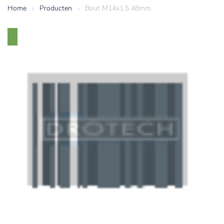
Home
>
Producten
>
Bout M14x1,5 48mm