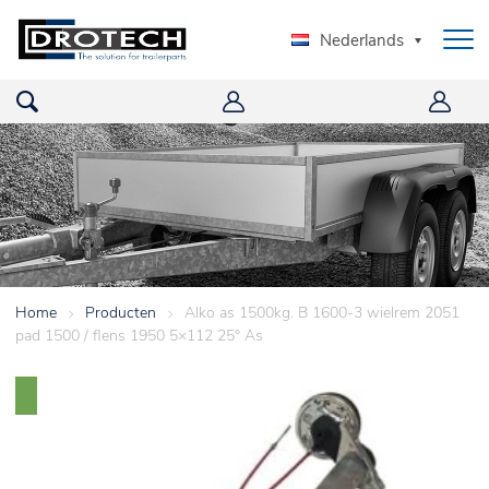
Nederlands
Home
>
Producten
>
Alko as 1500kg. B 1600-3 wielrem 2051
pad 1500 / flens 1950 5×112 25° As