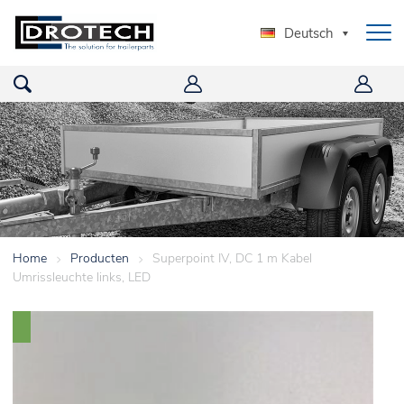
Deutsch
Home
>
Producten
>
Superpoint IV, DC 1 m Kabel
Umrissleuchte links, LED