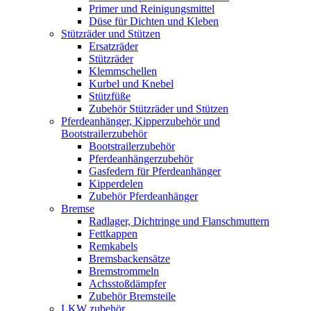
Primer und Reinigungsmittel
Düse für Dichten und Kleben
Stützräder und Stützen
Ersatzräder
Stützräder
Klemmschellen
Kurbel und Knebel
Stützfüße
Zubehör Stützräder und Stützen
Pferdeanhänger, Kipperzubehör und
Bootstrailerzubehör
Bootstrailerzubehör
Pferdeanhängerzubehör
Gasfedern für Pferdeanhänger
Kipperdelen
Zubehör Pferdeanhänger
Bremse
Radlager, Dichtringe und Flanschmuttern
Fettkappen
Remkabels
Bremsbackensätze
Bremstrommeln
Achsstoßdämpfer
Zubehör Bremsteile
LKW zubehör