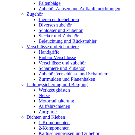
Faltenbälge
Zubehör Achsen und Auflaufeinrichtungen
Zugehör
Lieren en toebehoren
Diverses zubehör
Schlösser und Zubehör
Stecker und Zubehör
Beleuchtung und Rückstrahler
Verschlüsse und Scharniere
Handgriffe
Einbau-Verschlüsse
Verschlüsse und zubehör
Scharniere und Zubehör
Zubehör Verschlüsse und Scharniere
Zurrmulden und Planenhaken
Ladungssicherung und Bergung
Werkzeugkästen
Netze
Motorradhalterung
Auffahrschienen
Zurrgurte
Dichten und Kleben
1-Komponenten
2-Komponenten
Kartuschenpressen und zubehör