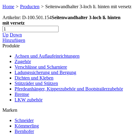
Home
>
Producten
>
Seitenwandhalter 3-loch li. hinten mit versetz
Artikelnr: D-100.501.154
Seitenwandhalter 3-loch li. hinten
mit versetz
Up
Down
Hinzufügen
Produkte
Achsen und Auflaufeinrichtungen
Zugehör
Verschlüsse und Scharniere
Ladungssicherung und Bergung
Dichten und Kleben
Stützräder und Stützen
Pferdeanhänger, Kipperzubehör und Bootstrailerzubehör
Bremse
LKW zubehör
Marken
Schneider
Kömmerling
Bernhofer