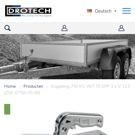
Deutsch
Home
>
Producten
>
Koppeling 750 KG VKT 70 SPP 2 x V 12,5
(ZSK-0750J-05-00)