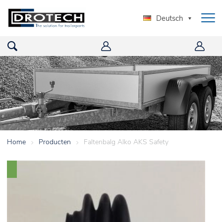
Deutsch
Home
>
Producten
>
Faltenbalg Alko AKS Safety